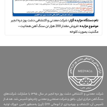
نام دستگاه مزایده گزار :
شرکت معدنی و اکتشافی دشت یوز دره انجیر
موضوع مزایده :
فروش مقدار 200 هزار تن سنگ آهن هماتیت –
مگنتیت بصورت کلوخه
شرکت معدنی و اکتشافی دشت یوز دره انجیر در سال ۱۳۹۵ با مشارکت شرکت‌های
سنگ‌آهن مرکزی ایران ـ بافق و شرکت صنعتی و معدنی چادرملو تأسیس شد. هدف از
تأسیس آن، اکتشاف و بهره‌برداری از آنومالی D19 (آریز) به‌منظور تأمین خوراک اولیه