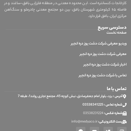
کارخانجات کنسانتره است. این محدوده معدنی در منطقه فلززایی بافق–ساغند و در
فاصله ۶۵ کیلومتری شهرستان بافق، بین دو مجتمع معدنی چادرملو و سنگ‌آهن
مرکزی ایران ـ بافق قرار دارد.
دسترسی سریع
صفحه نخست
ویدیو معرفی شرکت دشت یوز دره انجیر
معرفی شرکت دشت یوز دره انجیر
اخبار شرکت دشت یوز دره انجیر
تماس با شرکت دشت یوز دره انجیر
تماس با ما
آدرس :
یزد، بلوار امام جعفرصادق، نبش کوچه 45، مجتمع تجاری رولند1، طبقه 7
شماره تماس :
03538341225
شماره فکس:
03538231224
پست الکترونیکی:
info@medyaco.ir