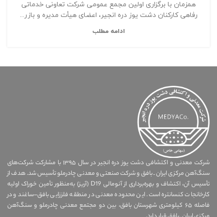
همزمان با برگزاری اولین مجمع عمومی شرکت تعاونی خدماتی
رفاهی کارکنان دشت یوز دره انجیر، اعضای هیأت مدیره و بازر...
ادامه مطلب
شرکت معدنی و اکتشافی دشت یوز دره انجیر در سال ۱۳۹۵ با مشارکت شرکت‌های
سنگ‌آهن مرکزی ایران ـ بافق و شرکت صنعتی و معدنی چادرملو تأسیس شد. هدف از
تأسیس آن، اکتشاف و بهره‌برداری از آنومالی D19 (آریز) به‌منظور تأمین خوراک اولیه
کارخانجات کنسانتره است. این محدوده معدنی در منطقه فلززایی بافق–ساغند و در
فاصله ۶۵ کیلومتری شهرستان بافق، بین دو مجتمع معدنی چادرملو و سنگ‌آهن
مرکزی ایران ـ بافق قرار دارد.