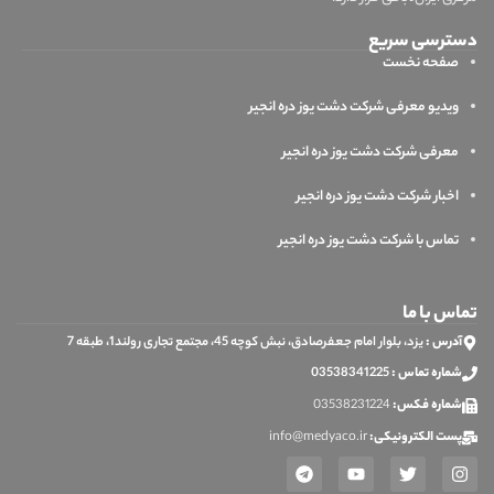
دسترسی سریع
صفحه نخست
ویدیو معرفی شرکت دشت یوز دره انجیر
معرفی شرکت دشت یوز دره انجیر
اخبار شرکت دشت یوز دره انجیر
تماس با شرکت دشت یوز دره انجیر
تماس با ما
آدرس :
یزد، بلوار امام جعفرصادق، نبش کوچه 45، مجتمع تجاری رولند1، طبقه 7
شماره تماس :
03538341225
شماره فکس:
03538231224
پست الکترونیکی:
info@medyaco.ir